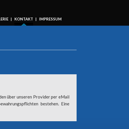
ERIE
KONTAKT
IMPRESSUM
den über unseren Provider per eMail
ewahrungspflichten bestehen. Eine