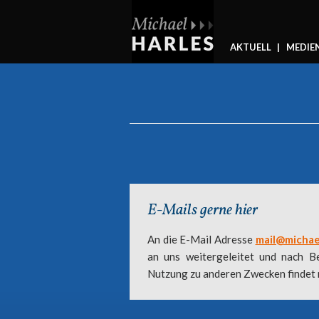
AKTUELL
MEDIE
E-Mails gerne hier
An die E-Mail Adresse
mail@michae
an uns weitergeleitet und nach B
Nutzung zu anderen Zwecken findet n