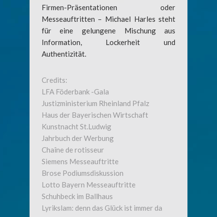
Firmen-Präsentationen oder
Messeauftritten – Michael Harles steht
für eine gelungene Mischung aus
Information, Lockerheit und
Authentizität.
Credits:
LFA Föderbank -Gala
Justizministerium Rheinland Pfalz
Haus der Bayerischen Wirtschaft
Kunstnacht St.Ludwig
Jahrbuch der Werbung
Chaîne de rotisseur
Siemens Messeauftritte
Brose Podiumsdiskussion
Lotto Bayern Messeauftritte
Schuhbeck im Ballhaus
Lyrikslam: denn das Glück ist immer da